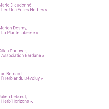
Marie Dieudonné,
« Les Uca’Folles Herbes »
Marion Desray,
« La Plante Libérée »
Gilles Dunoyer,
« Association Bardane »
Luc Bernard,
« l’Herbier du Dévoluy »
Julien Lebœuf,
« Herb’Horizons ».