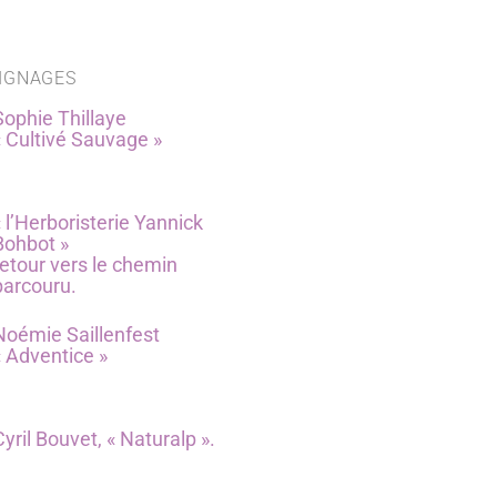
IGNAGES
Sophie Thillaye
« Cultivé Sauvage »
« l’Herboristerie Yannick
Bohbot »
retour vers le chemin
parcouru.
Noémie Saillenfest
« Adventice »
Cyril Bouvet, « Naturalp ».