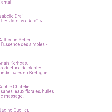
Cantal
Isabelle Drai,
« Les Jardins d’Altaïr »
Catherine Sebert,
« l’Essence des simples »
Anaïs Kerhoas,
productrice de plantes
médicinales en Bretagne
Sophie Chatelier,
tisanes, eaux florales, huiles
de massage.
Nadine Guellier,