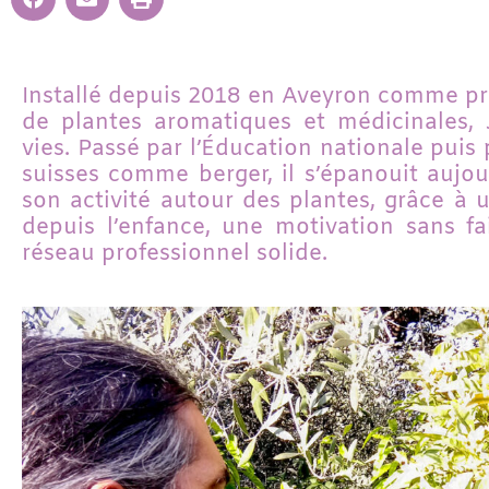
Installé depuis 2018 en Aveyron comme pr
de plantes aromatiques et médicinales, 
vies. Passé par l’Éducation nationale puis
suisses comme berger, il s’épanouit aujour
son activité autour des plantes, grâce à 
depuis l’enfance, une motivation sans fai
réseau professionnel solide.