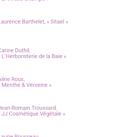
Laurence Barthelet, « Sitael »
Carine Duthil,
« L’Herboristerie de la Baie »
Aline Roux,
« Menthe & Verveine »
Jean-Romain Troussard,
« JJ Cosmétique Végétale »
Laurie Rousseau,