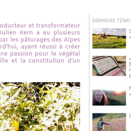
DERNIERS TÉMO
oducteur et transformateur
Julien Kern a eu plusieurs
 par les pâturages des Alpes
d’hui, ayant réussi à créer
une passion pour le végétal
lle et la constitution d’un