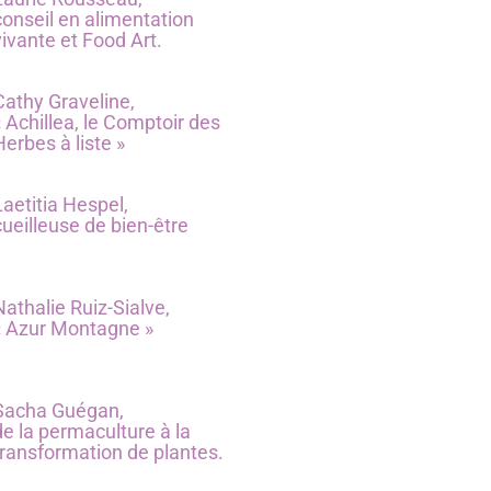
conseil en alimentation
vivante et Food Art.
Cathy Graveline,
« Achillea, le Comptoir des
Herbes à liste »
Laetitia Hespel,
cueilleuse de bien-être
Nathalie Ruiz-Sialve,
« Azur Montagne »
Sacha Guégan,
de la permaculture à la
transformation de plantes.