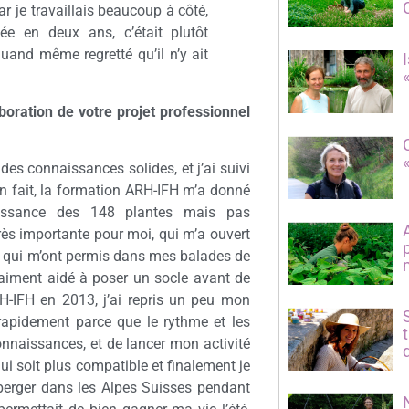
 je travaillais beaucoup à côté,
ée en deux ans, c’était plutôt
quand même regretté qu’il n’y ait
boration de votre projet professionnel
es connaissances solides, et j’ai suivi
En fait, la formation ARH-IFH m’a donné
issance des 148 plantes mais pas
rès importante pour moi, qui m’a ouvert
 qui m’ont permis dans mes balades de
vraiment aidé à poser un socle avant de
RH-IFH en 2013, j’ai repris un peu mon
z rapidement parce que le rythme et les
nnaissances, et de lancer mon activité
qui soit plus compatible et finalement je
berger dans les Alpes Suisses pendant