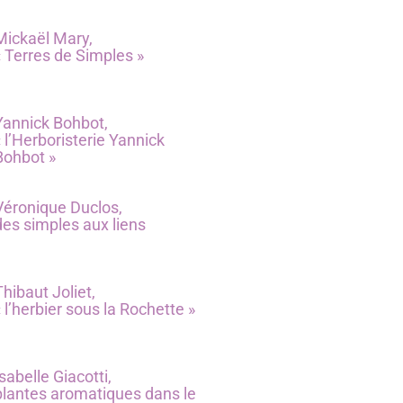
Mickaël Mary,
« Terres de Simples »
Yannick Bohbot,
« l’Herboristerie Yannick
Bohbot »
Véronique Duclos,
des simples aux liens
Thibaut Joliet,
« l’herbier sous la Rochette »
Isabelle Giacotti,
plantes aromatiques dans le