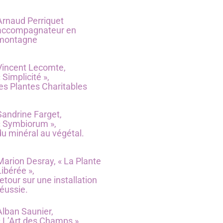
Arnaud Perriquet
accompagnateur en
montagne
Vincent Lecomte,
 Simplicité »,
les Plantes Charitables
Sandrine Farget,
« Symbiorum »,
du minéral au végétal.
Marion Desray, « La Plante
Libérée »,
retour sur une installation
réussie.
Alban Saunier,
« L’Art des Champs »