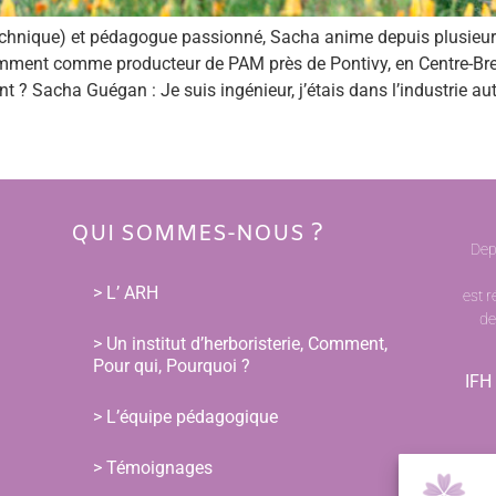
technique) et pédagogue passionné, Sacha anime depuis plusieu
récemment comme producteur de PAM près de Pontivy, en Centre-Br
 ? Sacha Guégan : Je suis ingénieur, j’étais dans l’industrie autom
QUI SOMMES-NOUS ?
Dep
> L’ ARH
est r
de
> Un institut d’herboristerie, Comment,
Pour qui, Pourquoi ?
IFH 
> L’équipe pédagogique
> Témoignages