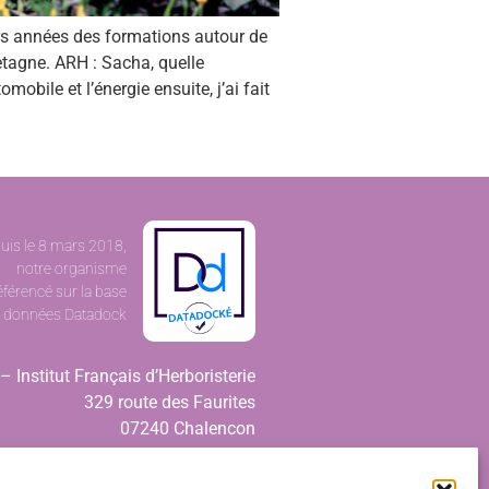
rs années des formations autour de
etagne. ARH : Sacha, quelle
obile et l’énergie ensuite, j’ai fait
uis le 8 mars 2018,
notre organisme
éférencé sur la base
 données Datadock
– Institut Français d’Herboristerie
329 route des Faurites
07240 Chalencon
Tél. 04 75 60 82 64