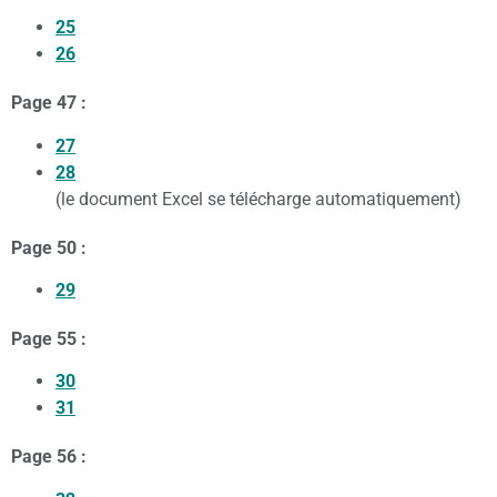
25
26
Page 47 :
27
28
(le document Excel se télécharge automatiquement)
Page 50 :
29
Page 55 :
30
31
Page 56 :