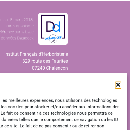
uis le 8 mars 2018,
notre organisme
éférencé sur la base
 données Datadock
– Institut Français d’Herboristerie
329 route des Faurites
07240 Chalencon
Tél. 04 75 60 82 64
Réception téléphonique
lundi-mardi-jeudi : 09h00-12h00 et
13h00-17h00
r les meilleures expériences, nous utilisons des technologies
e les cookies pour stocker et/ou accéder aux informations des
vendredi : 09h00-12h00
 Le fait de consentir à ces technologies nous permettra de
es données telles que le comportement de navigation ou les ID
r ce site. Le fait de ne pas consentir ou de retirer son