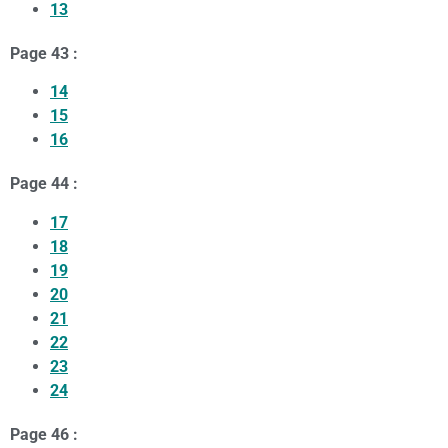
13
Page 43 :
14
15
16
Page 44 :
17
18
19
20
21
22
23
24
Page 46 :