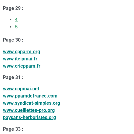
Page 29 :
4
5
Page 30 :
www.cpparm.org
www.iteipmai.fr
www.crieppam.fr
Page 31 :
www.cnpmai.net
www.ppamdefrance.com
www.syndicat-simples.org
www.cueillettes-pro.org
paysans-herboristes.org
Page 33 :