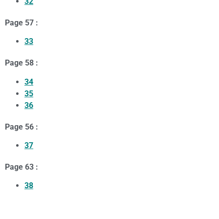
32
Page 57 :
33
Page 58 :
34
35
36
Page 56 :
37
Page 63 :
38