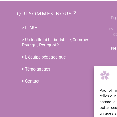
QUI SOMMES-NOUS ?
Dep
> L’ ARH
est r
de
> Un institut d’herboristerie, Comment,
Pour qui, Pourquoi ?
IFH 
> L’équipe pédagogique
> Témoignages
> Contact
Pour offri
telles qu
appareils.
traiter d
uniques su