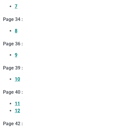
7
Page 34 :
8
Page 36 :
9
Page 39 :
10
Page 40 :
11
12
Page 42 :