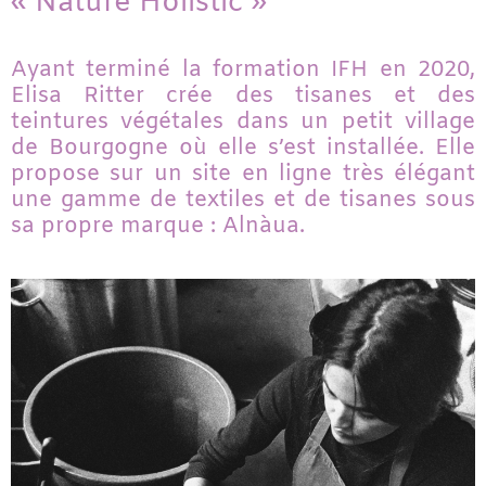
« Nature Holistic »
Ayant terminé la formation IFH en 2020,
Elisa Ritter crée des tisanes et des
teintures végétales dans un petit village
de Bourgogne où elle s’est installée. Elle
propose sur un site en ligne très élégant
une gamme de textiles et de tisanes sous
sa propre marque : Alnàua.