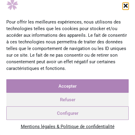
Pour offrir les meilleures expériences, nous utilisons des
technologies telles que les cookies pour stocker et/ou
accéder aux informations des appareils. Le fait de consentir
à ces technologies nous permettra de traiter des données
légende
telles que le comportement de navigation ou les ID uniques
sur ce site. Le fait de ne pas consentir ou de retirer son
Est-ce que vous sentez un intérêt croissant pour tout ce qui
consentement peut avoir un effet négatif sur certaines
caractéristiques et fonctions.
tourne autour des plantes, dans le grand public ?
Oui, oui, si l’on regarde 15 ou 20 ans en arrière, il n’y
Accepter
avait pas un tel engouement pour ces choses. Je
pense qu’aujourd’hui les gens ont besoin de savoir ce
Refuser
qu’ils mettent sur leur peau. On peut le voir aujourd’hui,
car même les monstres du cosmétique comme l’Oréal
Configurer
commencent enfin à arrêter de mettre de la pétrochimie
dans leurs produits, car leur clientèle prend conscience
Mentions légales & Politique de confidentialité
que ce n’est pas très bon pour la santé. Oui, que ce soit