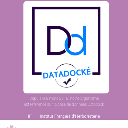
Depuis le 8 mars 2018, notre organisme
est référencé sur la base de données Datadock
IFH – Institut Français d’Herboristerie
329 route des Faurites